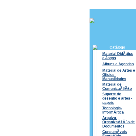
Catálogo
Material DidÃ¡tico
e Jogos
Albuns e Agendas
Material de Artes e
Oficios-
Manualidades
Material de
ComunicaÃ§Ã£o
Suporte de
desenho e artes -
papeis
Tecnologia-
InformÃ¡tica
Arquivo-
OrganizaÃ§Ã£o de
Documentos
ConsumÃ­veis