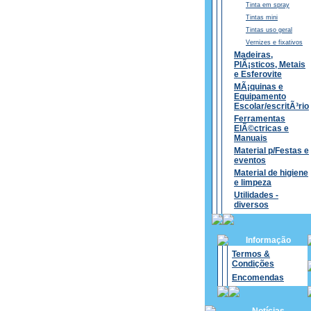
Tinta em spray
Tintas mini
Tintas uso geral
Vernizes e fixativos
Madeiras,
PlÃ¡sticos, Metais
e Esferovite
MÃ¡quinas e
Equipamento
Escolar/escritÃ³rio
Ferramentas
ElÃ©ctricas e
Manuais
Material p/Festas e
eventos
Material de higiene
e limpeza
Utilidades -
diversos
Informação
Termos &
Condições
Encomendas