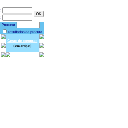
:
:
Procurar:
resultados da procura
Cesto de compras
(sem artigos)