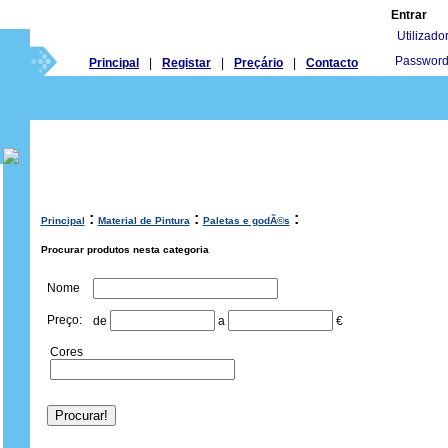
Entrar
Utilizador
Password
Principal
|
Registar
|
Preçário
|
Contacto
:
:
:
Principal
Material de Pintura
Paletas e godÃ©s
Procurar produtos nesta categoria
Nome
Preço:
de
a
€
Cores