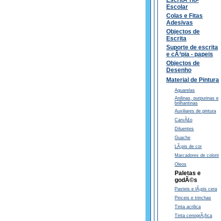
EscritÃ³rio-
Escolar
Colas e Fitas
Adesivas
Objectos de
Escrita
Suporte de escrita
e cÃ³pia - papeis
Objectos de
Desenho
Material de Pintura
Aguarelas
Anilinas, purpurinas e
brilhantinas
Auxiliares de pintura
CarvÃ£o
Diluentes
Guache
LÃ¡pis de cor
Marcadores de colorir
Oleos
Paletas e
godÃ©s
Pasteis e lÃ¡pis cera
Pinceis e trinchas
Tinta acrilica
Tinta cenogrÃ¡fica