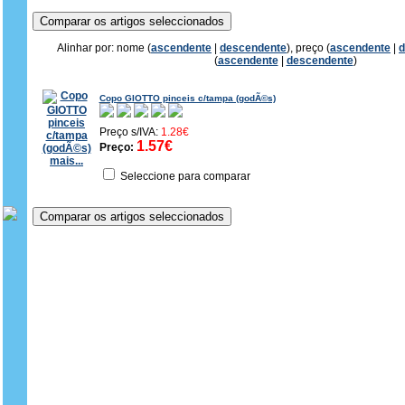
Alinhar por: nome (
ascendente
|
descendente
), preço (
ascendente
|
d
(
ascendente
|
descendente
)
Copo GIOTTO pinceis c/tampa (godÃ©s)
Preço s/IVA:
1.28€
1.57€
Preço:
mais...
Seleccione para comparar