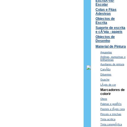
EscritÃ³rio-
Escolar
Colas e Fitas
Adesivas
Objectos de
Escrita
Suporte de escrita
e cÃ³pia - papeis
Objectos de
Desenho
Material de Pintura
Aguarelas
Anilinas, purpurinas e
brilhantinas
Auxiliares de pintura
CarvÃ£o
Diluentes
Guache
LÃ¡pis de cor
Marcadores de
colorir
Oleos
Paletas e godÃ©s
Pasteis e lÃ¡pis cera
Pinceis e trinchas
Tinta acrilica
Tinta cenogrÃ¡fica