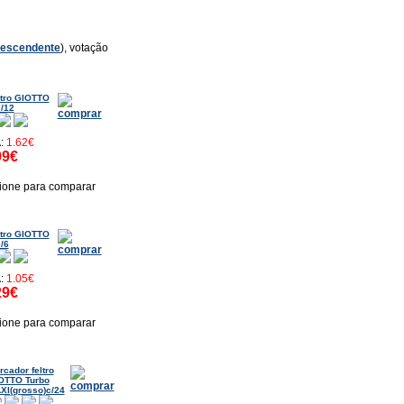
escendente
), votação
ltro GIOTTO
c/12
A:
1.62€
99€
ione para comparar
ltro GIOTTO
c/6
A:
1.05€
29€
ione para comparar
rcador feltro
OTTO Turbo
XI(grosso)c/24