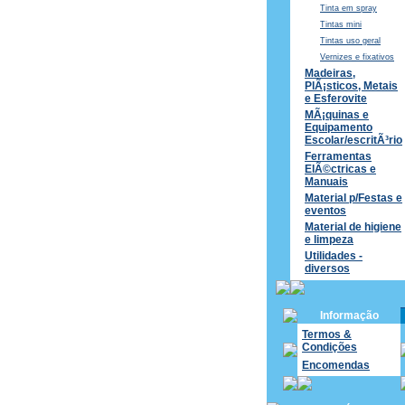
Tinta em spray
Tintas mini
Tintas uso geral
Vernizes e fixativos
Madeiras,
PlÃ¡sticos, Metais
e Esferovite
MÃ¡quinas e
Equipamento
Escolar/escritÃ³rio
Ferramentas
ElÃ©ctricas e
Manuais
Material p/Festas e
eventos
Material de higiene
e limpeza
Utilidades -
diversos
Informação
Termos &
Condições
Encomendas