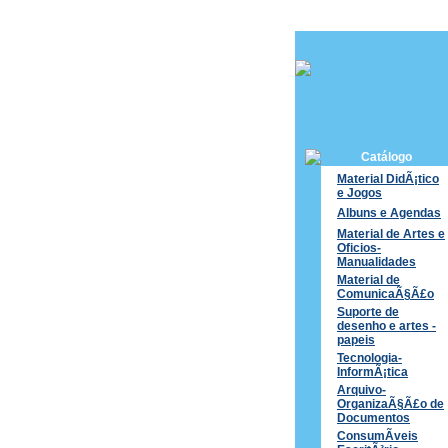
Catálogo
Material DidÃ¡tico
e Jogos
Albuns e Agendas
Material de Artes e
Oficios-
Manualidades
Material de
ComunicaÃ§Ã£o
Suporte de
desenho e artes -
papeis
Tecnologia-
InformÃ¡tica
Arquivo-
OrganizaÃ§Ã£o de
Documentos
ConsumÃ­veis