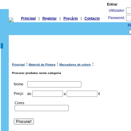
Entrar
Utilizador:
Password:
Principal
|
Registar
|
Preçário
|
Contacto
Pr
:
:
:
Principal
Material de Pintura
Marcadores de colorir
Procurar produtos nesta categoria
Nome
Preço:
de
a
€
Cores