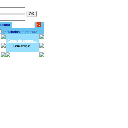
ocurar:
resultados da procura
Cesto de compras
(sem artigos)