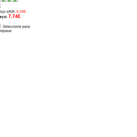
eço s/IVA:
6.29€
7.74€
eço:
Seleccione para
mparar