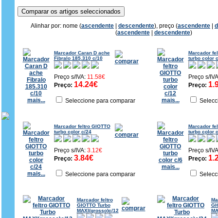
Alinhar por: nome (
ascendente
|
descendente
), preço (
ascendente
|
d
(
ascendente
|
descendente
)
Marcador Caran D ache
Marcador fe
Fibralo 185.310 c/10
turbo color 
Preço s/IVA:
11.58€
Preço s/IV
14.24€
1.
Preço:
Preço:
mais...
mais...
Seleccione para comparar
Selecc
Marcador feltro GIOTTO
Marcador fe
turbo color c/24
turbo color 
Preço s/IVA:
3.12€
Preço s/IV
3.84€
1.
Preço:
Preço:
mais...
mais...
Seleccione para comparar
Selecc
Marcador feltro
Ma
GIOTTO Turbo
GI
MAXI(grosso)c/12
MA