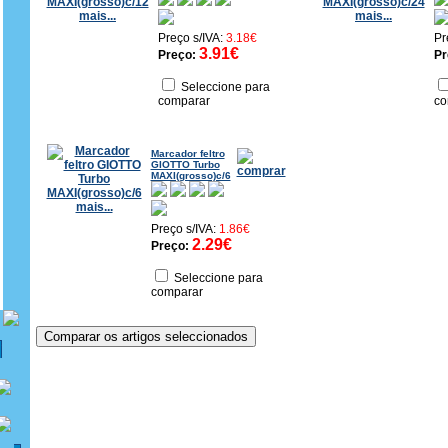
mais...
mais...
Preço s/IVA:
3.18€
Pr
3.91€
Preço:
Pr
Seleccione para
comparar
co
Marcador feltro
GIOTTO Turbo
MAXI(grosso)c/6
mais...
Preço s/IVA:
1.86€
2.29€
Preço:
Seleccione para
comparar