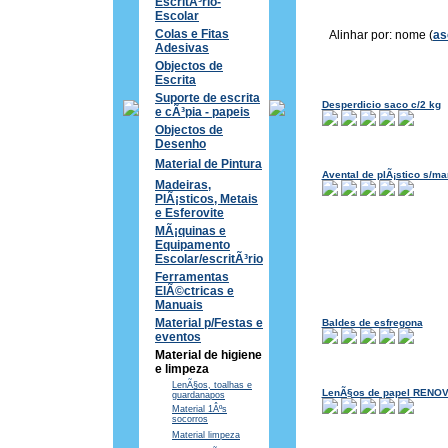
EscritÃ³rio-
Escolar
Colas e Fitas
Alinhar por: nome (
as
Adesivas
Objectos de
Escrita
Suporte de escrita
Desperdicio saco c/2 kg
e cÃ³pia - papeis
Objectos de
Desenho
Material de Pintura
Avental de plÃ¡stico s/ma
Madeiras,
PlÃ¡sticos, Metais
e Esferovite
MÃ¡quinas e
Equipamento
Escolar/escritÃ³rio
Ferramentas
ElÃ©ctricas e
Manuais
Material p/Festas e
Baldes de esfregona
eventos
Material de higiene
e limpeza
LenÃ§os, toalhas e
LenÃ§os de papel RENO
guardanapos
Material 1Âºs
socorros
Material limpeza