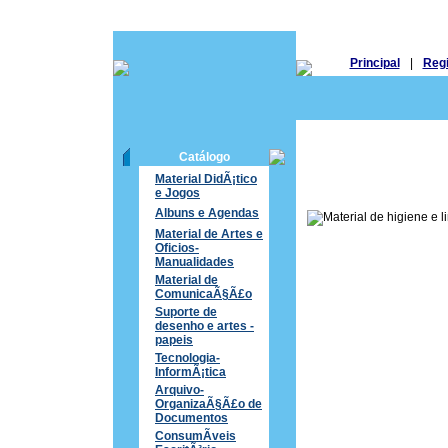
Principal
|
Regi
Catálogo
Material DidÃ¡tico
e Jogos
Albuns e Agendas
Material de Artes e
Oficios-
Manualidades
Material de
ComunicaÃ§Ã£o
Suporte de
desenho e artes -
papeis
Tecnologia-
InformÃ¡tica
Arquivo-
OrganizaÃ§Ã£o de
Documentos
ConsumÃ­veis