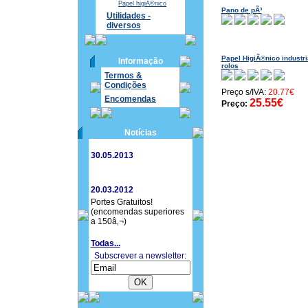
Papel higiÃ©nico
Pano de pÃ³
Utilidades -
diversos
Papel HigiÃ©nico industri
Informação
rolos
Termos &
Condições
Preço s/IVA:
20.77€
Encomendas
25.55€
Preço:
Notícias
30.05.2013
20.03.2012
Portes Gratuitos!
(encomendas superiores
a 150â‚¬)
Todas...
Subscrever a newsletter: