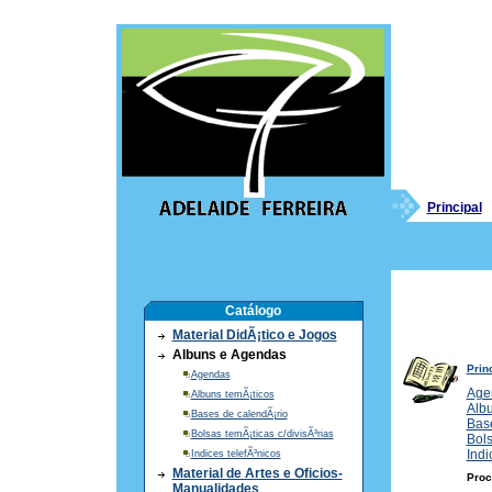
Principal
Catálogo
Material DidÃ¡tico e Jogos
Albuns e Agendas
Prin
Agendas
Age
Albuns temÃ¡ticos
Albu
Bases de calendÃ¡rio
Base
Bolsas temÃ¡ticas c/divisÃ³rias
Bols
Indi
Indices telefÃ³nicos
Material de Artes e Oficios-
Proc
Manualidades