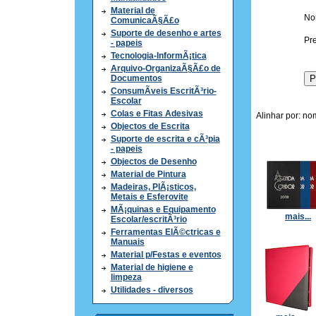
Material de
No
ComunicaÃ§Ã£o
Suporte de desenho e artes
Pre
- papeis
Tecnologia-InformÃ¡tica
Arquivo-OrganizaÃ§Ã£o de
Documentos
ConsumÃ­veis EscritÃ³rio-
Escolar
Colas e Fitas Adesivas
Alinhar por: no
Objectos de Escrita
Suporte de escrita e cÃ³pia
- papeis
Objectos de Desenho
Material de Pintura
Madeiras, PlÃ¡sticos,
Metais e Esferovite
MÃ¡quinas e Equipamento
mais...
Escolar/escritÃ³rio
Ferramentas ElÃ©ctricas e
Manuais
Material p/Festas e eventos
Material de higiene e
limpeza
Utilidades - diversos