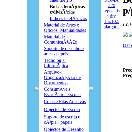
calendÃ¡rio
Bolsas temÃ¡ticas
p/
c/divisÃ³rias
Indices telefÃ³nicos
Cód:
Material de Artes e
alargar...
Oficios- Manualidades
Material de
ComunicaÃ§Ã£o
Dar 
Suporte de desenho e
artes - papeis
Tecnologia-
InformÃ¡tica
Preç
Arquivo-
Pre
OrganizaÃ§Ã£o de
Documentos
ConsumÃ­veis
EscritÃ³rio- Escolar
Colas e Fitas Adesivas
Objectos de Escrita
Suporte de escrita e
cÃ³pia - papeis
Objectos de Desenho