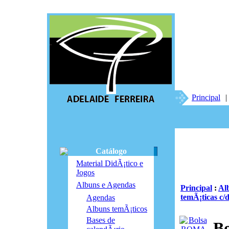
Principal
|
Catálogo
Material DidÃ¡tico e
Jogos
Albuns e Agendas
Principal
:
Al
temÃ¡ticas c/d
Agendas
Albuns temÃ¡ticos
Bases de
B