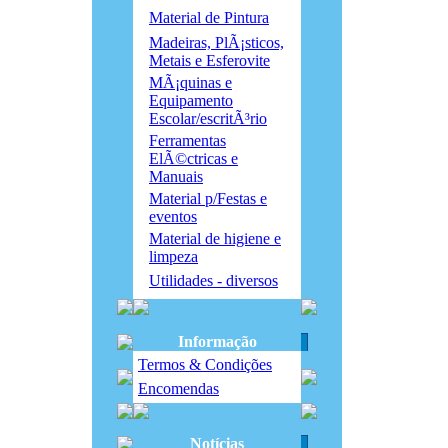
Material de Pintura
Madeiras, PlÃ¡sticos,
Metais e Esferovite
MÃ¡quinas e
Equipamento
Escolar/escritÃ³rio
Ferramentas
ElÃ©ctricas e
Manuais
Material p/Festas e
eventos
Material de higiene e
limpeza
Utilidades - diversos
Informação
Termos & Condições
Encomendas
Notícias