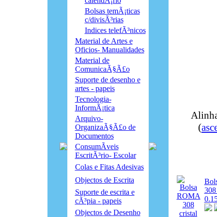
calendÃ¡rio
Bolsas temÃ¡ticas
c/divisÃ³rias
Indices telefÃ³nicos
Material de Artes e
Oficios- Manualidades
Material de
ComunicaÃ§Ã£o
Suporte de desenho e
artes - papeis
Tecnologia-
InformÃ¡tica
Alinha
Arquivo-
(
asc
OrganizaÃ§Ã£o de
Documentos
ConsumÃ­veis
EscritÃ³rio- Escolar
Colas e Fitas Adesivas
Objectos de Escrita
Bo
308 
Suporte de escrita e
0.15
cÃ³pia - papeis
Objectos de Desenho