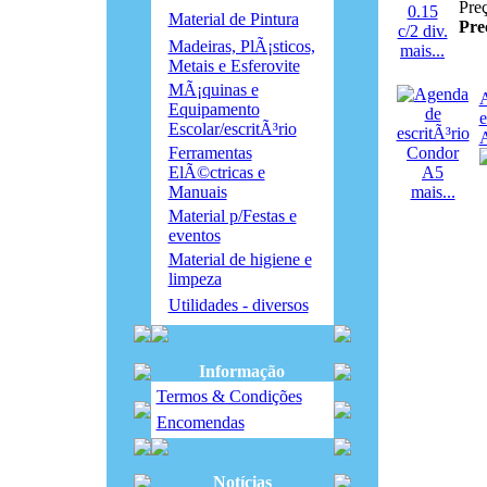
Pre
Material de Pintura
Pre
Madeiras, PlÃ¡sticos,
mais...
Metais e Esferovite
MÃ¡quinas e
Equipamento
e
Escolar/escritÃ³rio
Ferramentas
ElÃ©ctricas e
Manuais
mais...
Material p/Festas e
eventos
Material de higiene e
limpeza
Utilidades - diversos
Informação
Termos & Condições
Encomendas
Notícias