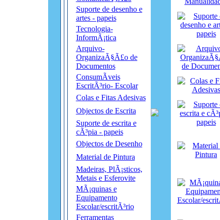
Suporte de desenho e
artes - papeis
Tecnologia-
InformÃ¡tica
Arquivo-
OrganizaÃ§Ã£o de
Documentos
ConsumÃ­veis
EscritÃ³rio- Escolar
Colas e Fitas Adesivas
Objectos de Escrita
Suporte de escrita e
cÃ³pia - papeis
Objectos de Desenho
Material de Pintura
Madeiras, PlÃ¡sticos,
Metais e Esferovite
MÃ¡quinas e
Equipamento
Escolar/escritÃ³rio
Ferramentas