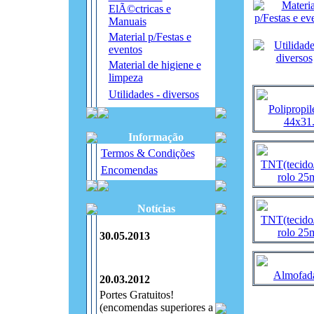
ElÃ©ctricas e
Manuais
Material p/Festas e
eventos
Material de higiene e
limpeza
Utilidades - diversos
Polipropi
44x31.
Informação
Termos & Condições
TNT(tecido
Encomendas
rolo 25
Notícias
TNT(tecido
rolo 25
30.05.2013
Almofada
20.03.2012
Portes Gratuitos!
(encomendas superiores a